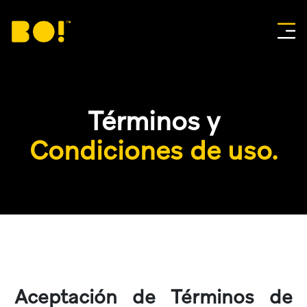
Inicio
Términos y
Nosotros
Condiciones de uso.
Proyectos
Servicios
Contacto
CONTÁCTENOS
Aceptación de Términos de
T:
787-313-4047