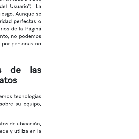
el Usuario"). La
riesgo. Aunque se
idad perfectas o
rios de la Página
tanto, no podemos
a por personas no
s de las
datos
cemos tecnologías
 sobre su equipo,
atos de ubicación,
de y utiliza en la