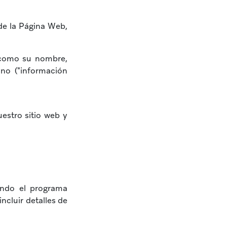
 de la Página Web,
, como su nombre,
ono ("información
uestro sitio web y
ando el programa
cluir detalles de