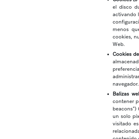
el disco 
activando 
configurac
menos que
cookies, n
Web.
Cookies de
almacenado
preferenci
administra
navegador.
Balizas we
contener p
beacons") 
un solo pí
visitado e
relacionad
contenido d