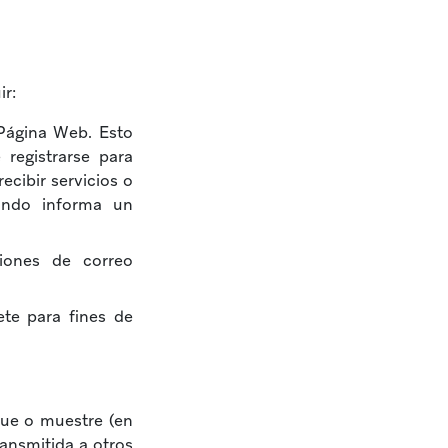
ir:
 Página Web. Esto
registrarse para
recibir servicios o
ando informa un
ciones de correo
te para fines de
que o muestre (en
ransmitida a otros