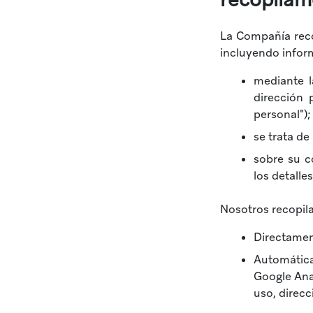
La Compañía recop
incluyendo infor
mediante l
dirección 
personal");
se trata de
sobre su c
los detalle
Nosotros recopil
Directamen
Automátic
Google Ana
uso, direcc