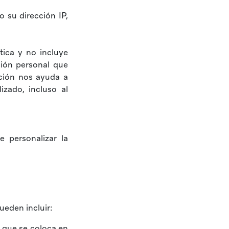
 su dirección IP,
ica y no incluye
ción personal que
ción nos ayuda a
izado, incluso al
 personalizar la
ueden incluir:
 que se coloca en