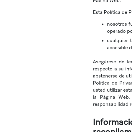
Página Web.
Esta Política de 
nosotros fu
operado po
cualquier 
accesible 
Asegúrese de le
respecto a su in
abstenerse de uti
Política de Priv
usted utilizar e
la Página Web,
responsabilidad r
Informaci
recopilam