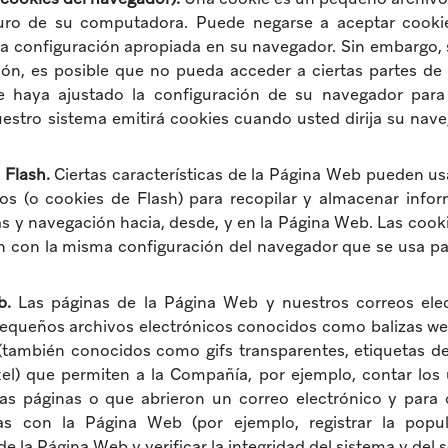
duro de su computadora. Puede negarse a aceptar cooki
la configuración apropiada en su navegador. Sin embargo, s
ión, es posible que no pueda acceder a ciertas partes de
 haya ajustado la configuración de su navegador para
uestro sistema emitirá cookies cuando usted dirija su nave
 Flash.
Ciertas características de la Página Web pueden usa
s (o cookies de Flash) para recopilar y almacenar info
as y navegación hacia, desde, y en la Página Web. Las cook
n con la misma configuración del navegador que se usa par
b.
Las páginas de la Página Web y nuestros correos ele
equeños archivos electrónicos conocidos como balizas web
(también conocidos como gifs transparentes, etiquetas de 
xel) que permiten a la Compañía, por ejemplo, contar los
sas páginas o que abrieron un correo electrónico y para o
as con la Página Web (por ejemplo, registrar la popul
e la Página Web y verificar la integridad del sistema y del s